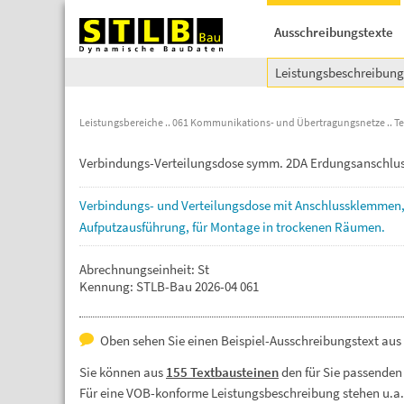
Ausschreibungstexte
Leistungsbeschreibun
Leistungsbereiche
061 Kommunikations- und Übertragungsnetze
T
Verbindungs-Verteilungsdose symm. 2DA Erdungsanschlu
Verbindungs-
und
Verteilungsdose
mit
Anschlussklemmen
Aufputzausführung,
für
Montage
in
trockenen
Räumen.
Abrechnungseinheit: St
Kennung: STLB-Bau 2026-04 061
Oben sehen Sie einen Beispiel-Ausschreibungstext aus d
Sie können aus
155 Textbausteinen
den für Sie passenden
Für eine VOB-konforme Leistungsbeschreibung stehen u.a