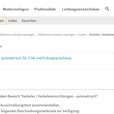
Mustervorlagen
Positionsliste
Leistungsverzeichnisse
gen
Index
Favoriten
elekommunikationsanlagen
Telekommunikationsanlagen - Kupfer
Verteiler / Verteil
ss
,
symmetrisch,
für
2
DA
und
Erdungsanschluss,
em Bereich "Verteiler / Verteilereinrichtungen - symmetrisch".
 Ausschreibungstext zusammenstellen.
. folgenden Beschreibungsmerkmale zur Verfügung: