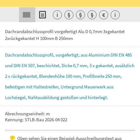
i
§
§
§
€
i
Dachrandabschlussprofil vorgefertigt Alu D 0,7mm 3xgekantet
2xrückgekantet H 100mm B 250mm
Dachrandabschlussprofil,
vorgefertigt,
aus
Aluminium
DIN
EN
485
und
DIN
EN
507,
beschichtet,
Dicke
0,7
mm,
3
x
gekantet,
zusätzlich
2
x
rückgekantet,
Blendenhöhe
100
mm,
Profilbreite
250
mm,
befestigen
mit
Haltestreifen,
Untergrund
Mauerwerk
aus
Lochziegel,
Nahtausbildung
gestoßen
und
hinterlegt.
Abrechnungseinheit: m
Kennung: STLB-Bau 2026-04 022
Oben sehen Sie einen Beispiel-Ausschreibungstext aus