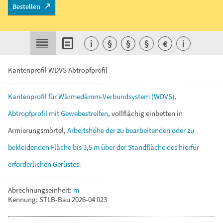
Bestellen
i
§
§
§
€
i
Kantenprofil WDVS Abtropfprofil
Kantenprofil
für
Wärmedämm-Verbundsystem
(WDVS),
Abtropfprofil
mit
Gewebestreifen,
vollflächig
einbetten
in
Armierungsmörtel,
Arbeitshöhe
der
zu
bearbeitenden
oder
zu
bekleidenden
Fläche
bis
3,5
m
über
der
Standfläche
des
hierfür
erforderlichen
Gerüstes.
Abrechnungseinheit:
m
Kennung: STLB-Bau 2026-04 023