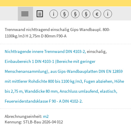
i
§
§
§
€
i
Trennwand nichttragend einschalig Gips-Wandbaupl. 800-
1100kg/m3 H 2,75m D 80mm F90-A
Nichttragende
innere
Trennwand
DIN
4103-2,
einschalig,
Einbaubereich
1
DIN
4103-1
(Bereiche
mit
geringer
Menschenansammlung),
aus
Gips-Wandbauplatten
DIN
EN
12859
mit
mittlerer
Rohdichte
800
bis
1100
kg/m3,
Fugen
abziehen,
Höhe
bis
2,75
m,
Wanddicke
80
mm,
Anschluss
umlaufend,
elastisch,
Feuerwiderstandsklasse
F
90
-
A
DIN
4102-2.
Abrechnungseinheit:
m2
Kennung: STLB-Bau 2026-04 012