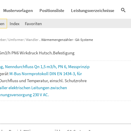
Mustervorlagen
Positionsliste
Leistungsverzeichnisse
gen
Index
Favoriten
eber / Umformer / Wandler
Wärmemengenzähler - GA-Systeme
m3/h PN6 Wirkdruck Hutsch.Befestigung
ng,
Nenndurchfluss
Qn
1,5
m3/h,
PN
6,
Messprinzip
gerät
M-Bus
Normprotokoll
DIN
EN
1434-3,
für
Durchfluss
und
Temperatur,
einschl.
Schutzrohre
aller
elektrischen
Leitungen
zwischen
nungsversorgung
230
V
AC.