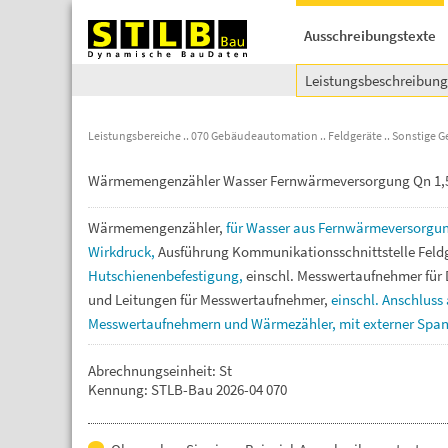
Ausschreibungstexte
Leistungsbeschreibun
Leistungsbereiche
070 Gebäudeautomation
Feldgeräte
Sonstige G
Wärmemengenzähler Wasser Fernwärmeversorgung Qn 1,5
Wärmemengenzähler,
für
Wasser
aus
Fernwärmeversorgu
Wirkdruck,
Ausführung
Kommunikationsschnittstelle
Feld
Hutschienenbefestigung,
einschl.
Messwertaufnehmer
für
und
Leitungen
für
Messwertaufnehmer,
einschl.
Anschluss
Messwertaufnehmern
und
Wärmezähler,
mit
externer
Span
Abrechnungseinheit: St
Kennung: STLB-Bau 2026-04 070