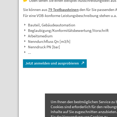
Oben sehen Sie einen Beispiel-Ausschreibungstext au
Sie können aus
79 Textbausteinen
den für Sie passenden 
Für eine VOB-konforme Leistungsbeschreibung stehen u.a
Bauteil, Gebäudeautomation
Beglaubigung/Konformitätsbewertung/Vorschrift
Arbeitsmedium
Nenndurchfluss Qn [m3/h]
Nenndruck PN [bar]
...
Jetzt anmelden und ausprobieren
Um Ihnen den bestmöglichen Service zu b
Cookies sind erforderlich für den reibung
Inhalte auf Sie zugeschnitten anzubieten.
Sie der Verwendung von Cookies zu.