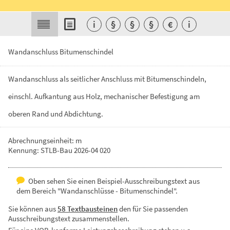
i
§
§
§
€
i
Wandanschluss Bitumenschindel
Wandanschluss
als
seitlicher
Anschluss
mit
Bitumenschindeln,
einschl.
Aufkantung
aus
Holz,
mechanischer
Befestigung
am
oberen
Rand
und
Abdichtung.
Abrechnungseinheit: m
Kennung: STLB-Bau 2026-04 020
Oben sehen Sie einen Beispiel-Ausschreibungstext aus
dem Bereich "Wandanschlüsse - Bitumenschindel".
Sie können aus
58 Textbausteinen
den für Sie passenden
Ausschreibungstext zusammenstellen.