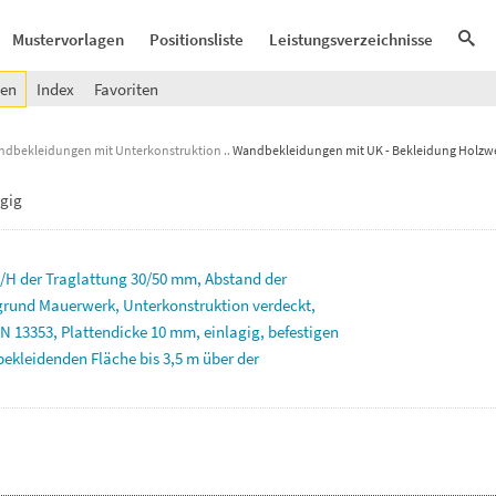
Mustervorlagen
Positionsliste
Leistungsverzeichnisse
gen
Index
Favoriten
ndbekleidungen mit Unterkonstruktion
Wandbekleidungen mit UK - Bekleidung Holzwe
agig
/H
der
Traglattung
30/50
mm,
Abstand
der
rgrund
Mauerwerk,
Unterkonstruktion
verdeckt,
EN
13353,
Plattendicke
10
mm,
einlagig,
befestigen
bekleidenden
Fläche
bis
3,5
m
über
der