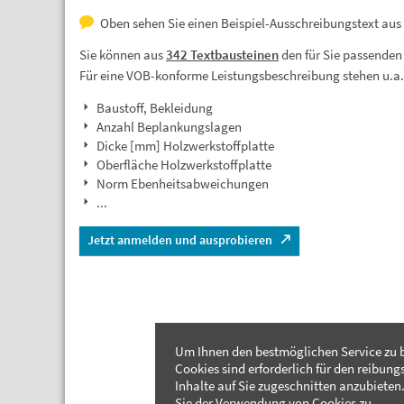
Oben sehen Sie einen Beispiel-Ausschreibungstext aus
Sie können aus
342 Textbausteinen
den für Sie passenden
Für eine VOB-konforme Leistungsbeschreibung stehen u.a
Baustoff, Bekleidung
Anzahl Beplankungslagen
Dicke [mm] Holzwerkstoffplatte
Oberfläche Holzwerkstoffplatte
Norm Ebenheitsabweichungen
...
Jetzt anmelden und ausprobieren
Um Ihnen den bestmöglichen Service zu b
Cookies sind erforderlich für den reibung
Inhalte auf Sie zugeschnitten anzubieten.
Sie der Verwendung von Cookies zu.