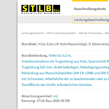
Ausschreibungstexte
Leistungsbeschreibun
Leistungsbereiche
039 Trockenbauarbeiten
Wände Trockenbau
Wa
Wandbekl. H bis 3,5m UK Holz Massivholzpl. D 10mm einl
Wandbekleidung,
Höhe
bis
3,5
m,
Unterkonstruktion
als
Traglattung
aus
Holz,
Querschnitt
B
Traglattung
625
mm,
direkt
befestigen,
Befestigungsunte
Bekleidung
aus
Massivholzplatten
DIN
EN
13986
und
DIN
mit
Schrauben,
Arbeitshöhe
der
zu
bearbeitenden
oder
zu
Standfläche
des
hierfür
erforderlichen
Gerüstes.
Abrechnungseinheit:
m2
Kennung: STLB-Bau 2026-04 039