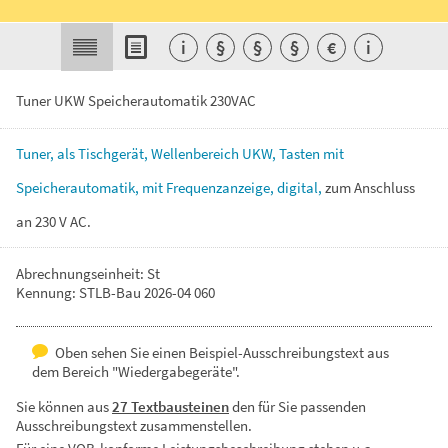
i
§
§
§
€
i
Tuner UKW Speicherautomatik 230VAC
Tuner,
als
Tischgerät,
Wellenbereich
UKW,
Tasten
mit
Speicherautomatik,
mit
Frequenzanzeige,
digital,
zum
Anschluss
an
230
V
AC.
Abrechnungseinheit: St
Kennung: STLB-Bau 2026-04 060
Oben sehen Sie einen Beispiel-Ausschreibungstext aus
dem Bereich "Wiedergabegeräte".
Sie können aus
27 Textbausteinen
den für Sie passenden
Ausschreibungstext zusammenstellen.