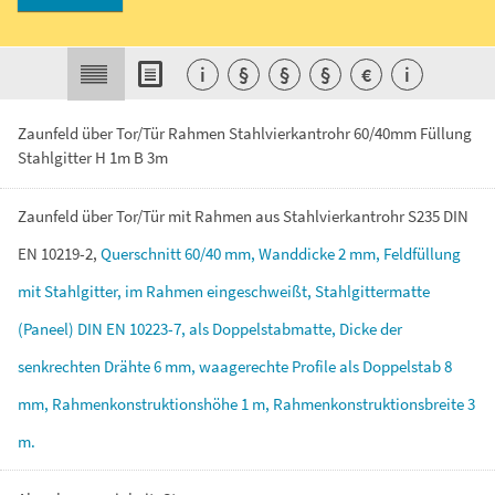
i
§
§
§
€
i
Zaunfeld über Tor/Tür Rahmen Stahlvierkantrohr 60/40mm Füllung
Stahlgitter H 1m B 3m
Zaunfeld
über
Tor/Tür
mit
Rahmen
aus
Stahlvierkantrohr
S235
DIN
EN
10219-2,
Querschnitt
60/40
mm,
Wanddicke
2
mm,
Feldfüllung
mit
Stahlgitter,
im
Rahmen
eingeschweißt,
Stahlgittermatte
(Paneel)
DIN
EN
10223-7,
als
Doppelstabmatte,
Dicke
der
senkrechten
Drähte
6
mm,
waagerechte
Profile
als
Doppelstab
8
mm,
Rahmenkonstruktionshöhe
1
m,
Rahmenkonstruktionsbreite
3
m.