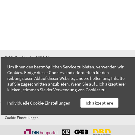
STLB-Bau Version 2026-04
Um Ihnen den bestmöglichen Service zu bieten, verwenden wir
Cookies. Einige dieser Cookies sind erforderlich für den
FAQ
reibungslosen Ablauf dieser Website, andere helfen uns, Inhalte
Kontakt
auf Sie zugeschnitten anzubieten. Wenn Sie auf „ Ich akzeptiere“
Datenschutzerklärung
klicken, stimmen Sie der Verwendung von Cookies zu.
Impressum
Individuelle Cookie-Einstellungen
Ich akzeptiere
AGB
Cookie-Einstellungen