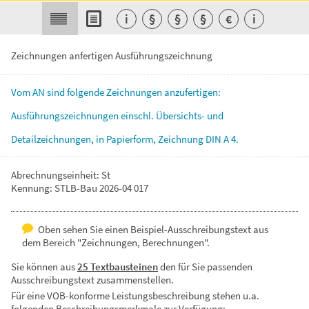
i
§
§
§
€
i
Zeichnungen anfertigen Ausführungszeichnung
Vom
AN
sind
folgende
Zeichnungen
anzufertigen:
Ausführungszeichnungen
einschl.
Übersichts-
und
Detailzeichnungen,
in
Papierform,
Zeichnung
DIN
A
4.
Abrechnungseinheit: St
Kennung: STLB-Bau 2026-04 017
Oben sehen Sie einen Beispiel-Ausschreibungstext aus
dem Bereich "Zeichnungen, Berechnungen".
Sie können aus
25 Textbausteinen
den für Sie passenden
Ausschreibungstext zusammenstellen.
Für eine VOB-konforme Leistungsbeschreibung stehen u.a.
folgenden Beschreibungsmerkmale zur Verfügung: