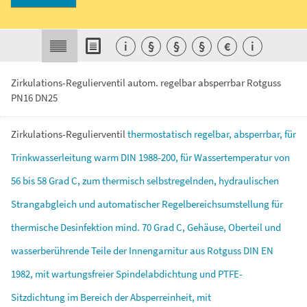
i
§
§
§
€
i
Zirkulations-Regulierventil autom. regelbar absperrbar Rotguss
PN16 DN25
Zirkulations-Regulierventil
thermostatisch
regelbar,
absperrbar,
für
Trinkwasserleitung
warm
DIN
1988-200,
für
Wassertemperatur
von
56
bis
58
Grad
C,
zum
thermisch
selbstregelnden,
hydraulischen
Strangabgleich
und
automatischer
Regelbereichsumstellung
für
thermische
Desinfektion
mind.
70
Grad
C,
Gehäuse,
Oberteil
und
wasserberührende
Teile
der
Innengarnitur
aus
Rotguss
DIN
EN
1982,
mit
wartungsfreier
Spindelabdichtung
und
PTFE-
Sitzdichtung
im
Bereich
der
Absperreinheit,
mit