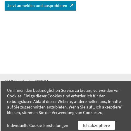
Jetzt anmelden und ausprobieren
STLB-Bau Version 2026-04
Um Ihnen den bestmöglichen Service zu bieten, verwenden wir
Cookies. Einige dieser Cookies sind erforderlich für den
FAQ
reibungslosen Ablauf dieser Website, andere helfen uns, Inhalte
Kontakt
auf Sie zugeschnitten anzubieten. Wenn Sie auf „ Ich akzeptiere“
Datenschutzerklärung
klicken, stimmen Sie der Verwendung von Cookies zu.
Impressum
Individuelle Cookie-Einstellungen
Ich akzeptiere