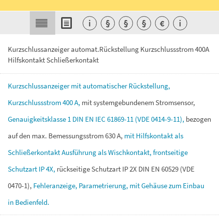
i
§
§
§
€
i
Kurzschlussanzeiger automat.Rückstellung Kurzschlussstrom 400A
Hilfskontakt Schließerkontakt
Kurzschlussanzeiger
mit
automatischer
Rückstellung,
Kurzschlussstrom
400
A,
mit
systemgebundenem
Stromsensor,
Genauigkeitsklasse
1
DIN
EN
IEC
61869-11
(VDE
0414-9-11),
bezogen
auf
den
max.
Bemessungsstrom
630
A,
mit
Hilfskontakt
als
Schließerkontakt
Ausführung
als
Wischkontakt,
frontseitige
Schutzart
IP
4X,
rückseitige
Schutzart
IP
2X
DIN
EN
60529
(VDE
0470-1),
Fehleranzeige,
Parametrierung,
mit
Gehäuse
zum
Einbau
in
Bedienfeld.