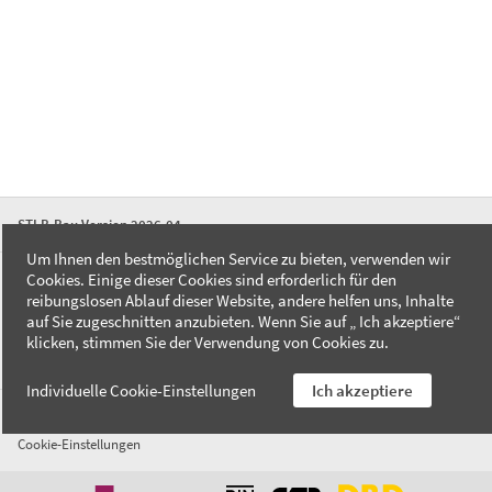
STLB-Bau Version 2026-04
Um Ihnen den bestmöglichen Service zu bieten, verwenden wir
Cookies. Einige dieser Cookies sind erforderlich für den
FAQ
reibungslosen Ablauf dieser Website, andere helfen uns, Inhalte
Kontakt
auf Sie zugeschnitten anzubieten. Wenn Sie auf „ Ich akzeptiere“
Datenschutzerklärung
klicken, stimmen Sie der Verwendung von Cookies zu.
Impressum
Individuelle Cookie-Einstellungen
Ich akzeptiere
AGB
Cookie-Einstellungen