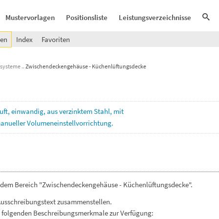
Mustervorlagen
Positionsliste
Leistungsverzeichnisse
gen
Index
Favoriten
ssysteme
Zwischendeckengehäuse - Küchenlüftungsdecke
uft,
einwandig,
aus
verzinktem
Stahl,
mit
anueller
Volumeneinstellvorrichtung.
s dem Bereich "Zwischendeckengehäuse - Küchenlüftungsdecke".
Ausschreibungstext zusammenstellen.
. folgenden Beschreibungsmerkmale zur Verfügung: