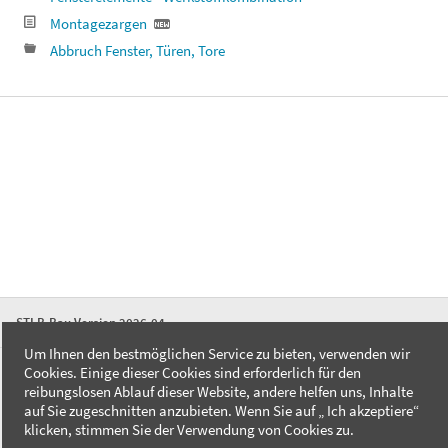
Montagezargen
Abbruch Fenster, Türen, Tore
STLB-Bau Version 2026-04
Um Ihnen den bestmöglichen Service zu bieten, verwenden wir
Cookies. Einige dieser Cookies sind erforderlich für den
FAQ
reibungslosen Ablauf dieser Website, andere helfen uns, Inhalte
Kontakt
auf Sie zugeschnitten anzubieten. Wenn Sie auf „ Ich akzeptiere“
Datenschutzerklärung
klicken, stimmen Sie der Verwendung von Cookies zu.
Impressum