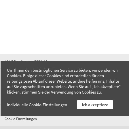
STLB-Bau Version 2026-04
Um Ihnen den bestmöglichen Service zu bieten, verwenden wir
Cookies. Einige dieser Cookies sind erforderlich für den
FAQ
reibungslosen Ablauf dieser Website, andere helfen uns, Inhalte
Kontakt
auf Sie zugeschnitten anzubieten. Wenn Sie auf „ Ich akzeptiere“
Datenschutzerklärung
klicken, stimmen Sie der Verwendung von Cookies zu.
Impressum
Individuelle Cookie-Einstellungen
Ich akzeptiere
AGB
Cookie-Einstellungen