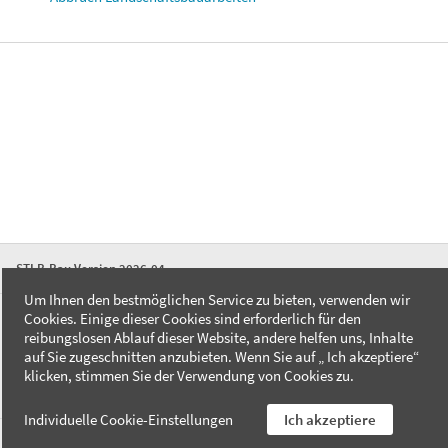
STLB-Bau Version 2026-04
Um Ihnen den bestmöglichen Service zu bieten, verwenden wir
Cookies. Einige dieser Cookies sind erforderlich für den
FAQ
reibungslosen Ablauf dieser Website, andere helfen uns, Inhalte
Kontakt
auf Sie zugeschnitten anzubieten. Wenn Sie auf „ Ich akzeptiere“
Datenschutzerklärung
klicken, stimmen Sie der Verwendung von Cookies zu.
Impressum
Individuelle Cookie-Einstellungen
Ich akzeptiere
AGB