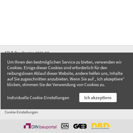
STLB-Bau Version 2026-04
Um Ihnen den bestmöglichen Service zu bieten, verwenden wir
Cookies. Einige dieser Cookies sind erforderlich für den
FAQ
reibungslosen Ablauf dieser Website, andere helfen uns, Inhalte
Kontakt
auf Sie zugeschnitten anzubieten. Wenn Sie auf „ Ich akzeptiere“
Datenschutzerklärung
klicken, stimmen Sie der Verwendung von Cookies zu.
Impressum
Individuelle Cookie-Einstellungen
Ich akzeptiere
AGB
Cookie-Einstellungen