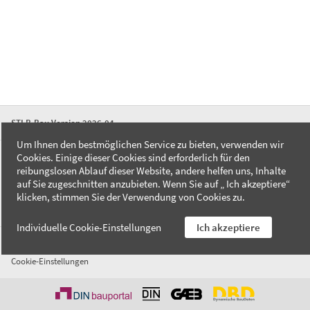
STLB-Bau Version 2026-04
Um Ihnen den bestmöglichen Service zu bieten, verwenden wir
Cookies. Einige dieser Cookies sind erforderlich für den
FAQ
reibungslosen Ablauf dieser Website, andere helfen uns, Inhalte
Kontakt
auf Sie zugeschnitten anzubieten. Wenn Sie auf „ Ich akzeptiere“
Datenschutzerklärung
klicken, stimmen Sie der Verwendung von Cookies zu.
Impressum
Individuelle Cookie-Einstellungen
Ich akzeptiere
AGB
Cookie-Einstellungen