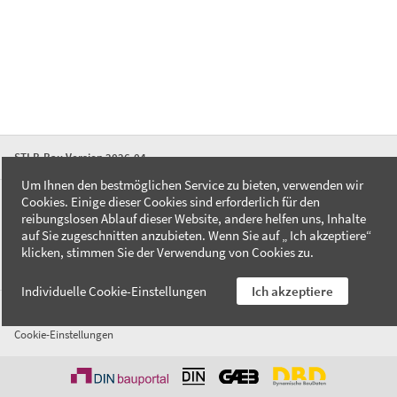
STLB-Bau Version 2026-04
Um Ihnen den bestmöglichen Service zu bieten, verwenden wir
Cookies. Einige dieser Cookies sind erforderlich für den
FAQ
reibungslosen Ablauf dieser Website, andere helfen uns, Inhalte
Kontakt
auf Sie zugeschnitten anzubieten. Wenn Sie auf „ Ich akzeptiere“
Datenschutzerklärung
klicken, stimmen Sie der Verwendung von Cookies zu.
Impressum
Individuelle Cookie-Einstellungen
Ich akzeptiere
AGB
Cookie-Einstellungen