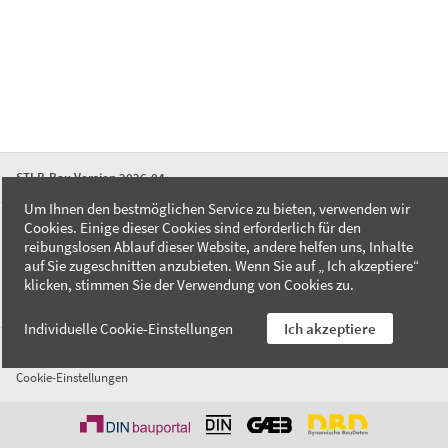
STLB-Bau Version 2026-04
Um Ihnen den bestmöglichen Service zu bieten, verwenden wir
Cookies. Einige dieser Cookies sind erforderlich für den
FAQ
reibungslosen Ablauf dieser Website, andere helfen uns, Inhalte
Kontakt
auf Sie zugeschnitten anzubieten. Wenn Sie auf „ Ich akzeptiere“
Datenschutzerklärung
klicken, stimmen Sie der Verwendung von Cookies zu.
Impressum
Individuelle Cookie-Einstellungen
Ich akzeptiere
AGB
Cookie-Einstellungen