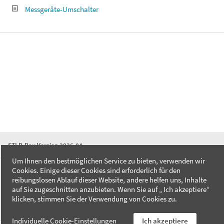
Messgeräte-Umschalter
STLB-Bau Version 2026-04
Um Ihnen den bestmöglichen Service zu bieten, verwenden wir
Cookies. Einige dieser Cookies sind erforderlich für den
FAQ
reibungslosen Ablauf dieser Website, andere helfen uns, Inhalte
Kontakt
auf Sie zugeschnitten anzubieten. Wenn Sie auf „ Ich akzeptiere“
Datenschutzerklärung
klicken, stimmen Sie der Verwendung von Cookies zu.
Impressum
Individuelle Cookie-Einstellungen
Ich akzeptiere