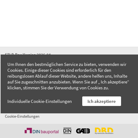
STLB-Bau Version 2026-04
Um Ihnen den bestmöglichen Service zu bieten, verwenden wir
Cookies. Einige dieser Cookies sind erforderlich für den
FAQ
reibungslosen Ablauf dieser Website, andere helfen uns, Inhalte
Kontakt
auf Sie zugeschnitten anzubieten. Wenn Sie auf „ Ich akzeptiere“
Datenschutzerklärung
klicken, stimmen Sie der Verwendung von Cookies zu.
Impressum
Individuelle Cookie-Einstellungen
Ich akzeptiere
AGB
Cookie-Einstellungen