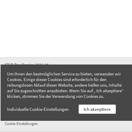
STLB-Bau Version 2026-04
Um Ihnen den bestmöglichen Service zu bieten, verwenden wir
Cookies. Einige dieser Cookies sind erforderlich für den
FAQ
reibungslosen Ablauf dieser Website, andere helfen uns, Inhalte
Kontakt
auf Sie zugeschnitten anzubieten. Wenn Sie auf „ Ich akzeptiere“
Datenschutzerklärung
klicken, stimmen Sie der Verwendung von Cookies zu.
Impressum
Individuelle Cookie-Einstellungen
Ich akzeptiere
AGB
Cookie-Einstellungen