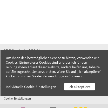
STLB-Bau Version 2026-04
Um Ihnen den bestmöglichen Service zu bieten, verwenden wir
Cookies. Einige dieser Cookies sind erforderlich für den
FAQ
reibungslosen Ablauf dieser Website, andere helfen uns, Inhalte
Kontakt
auf Sie zugeschnitten anzubieten. Wenn Sie auf „ Ich akzeptiere“
Datenschutzerklärung
klicken, stimmen Sie der Verwendung von Cookies zu.
Impressum
Individuelle Cookie-Einstellungen
Ich akzeptiere
AGB
Cookie-Einstellungen