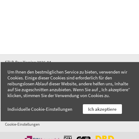
STLB-Bau Version 2026-04
Um Ihnen den bestmöglichen Service zu bieten, verwenden wir
Cookies. Einige dieser Cookies sind erforderlich für den
FAQ
reibungslosen Ablauf dieser Website, andere helfen uns, Inhalte
Kontakt
auf Sie zugeschnitten anzubieten. Wenn Sie auf „ Ich akzeptiere“
Datenschutzerklärung
klicken, stimmen Sie der Verwendung von Cookies zu.
Impressum
Individuelle Cookie-Einstellungen
Ich akzeptiere
AGB
Cookie-Einstellungen