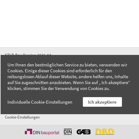
STLB-Bau Version 2026-04
Um Ihnen den bestmöglichen Service zu bieten, verwenden wir
Cookies. Einige dieser Cookies sind erforderlich für den
FAQ
reibungslosen Ablauf dieser Website, andere helfen uns, Inhalte
Kontakt
auf Sie zugeschnitten anzubieten. Wenn Sie auf „ Ich akzeptiere“
Datenschutzerklärung
klicken, stimmen Sie der Verwendung von Cookies zu.
Impressum
Individuelle Cookie-Einstellungen
Ich akzeptiere
AGB
Cookie-Einstellungen