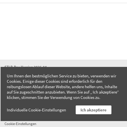
STLB-Bau Version 2026-04
Um Ihnen den bestmöglichen Service zu bieten, verwenden wir
Cookies. Einige dieser Cookies sind erforderlich für den
FAQ
reibungslosen Ablauf dieser Website, andere helfen uns, Inhalte
Kontakt
auf Sie zugeschnitten anzubieten. Wenn Sie auf „ Ich akzeptiere“
Datenschutzerklärung
klicken, stimmen Sie der Verwendung von Cookies zu.
Impressum
Individuelle Cookie-Einstellungen
Ich akzeptiere
AGB
Cookie-Einstellungen