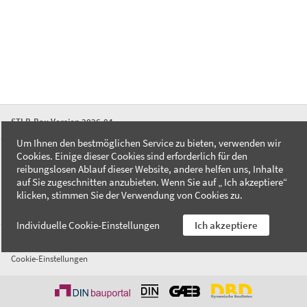
STLB-Bau Version 2026-04
Um Ihnen den bestmöglichen Service zu bieten, verwenden wir
Cookies. Einige dieser Cookies sind erforderlich für den
FAQ
reibungslosen Ablauf dieser Website, andere helfen uns, Inhalte
Kontakt
auf Sie zugeschnitten anzubieten. Wenn Sie auf „ Ich akzeptiere“
Datenschutzerklärung
klicken, stimmen Sie der Verwendung von Cookies zu.
Impressum
Individuelle Cookie-Einstellungen
Ich akzeptiere
AGB
Cookie-Einstellungen