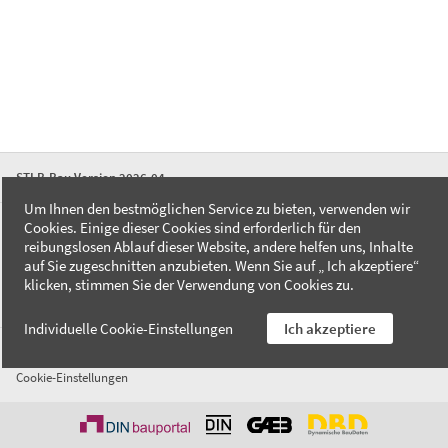
STLB-Bau Version 2026-04
Um Ihnen den bestmöglichen Service zu bieten, verwenden wir
Cookies. Einige dieser Cookies sind erforderlich für den
FAQ
reibungslosen Ablauf dieser Website, andere helfen uns, Inhalte
Kontakt
auf Sie zugeschnitten anzubieten. Wenn Sie auf „ Ich akzeptiere“
Datenschutzerklärung
klicken, stimmen Sie der Verwendung von Cookies zu.
Impressum
Individuelle Cookie-Einstellungen
Ich akzeptiere
AGB
Cookie-Einstellungen