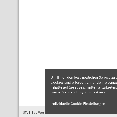
Um Ihnen den bestmöglichen Service zu b
Cookies sind erforderlich für den reibung
Inhalte auf Sie zugeschnitten anzubieten.
Sie der Verwendung von Cookies zu.
Individuelle Cookie-Einstellungen
STLB-Bau Version 2026-04