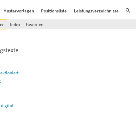
Mustervorlagen
Positionsliste
Leistungsverzeichnisse
gen
Index
Favoriten
gstexte
fektioniert
k
 digital