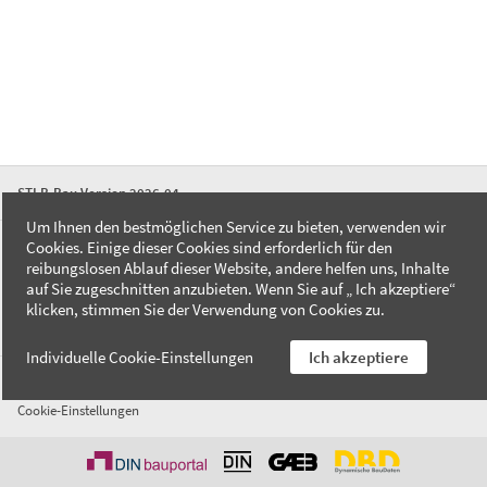
STLB-Bau Version 2026-04
Um Ihnen den bestmöglichen Service zu bieten, verwenden wir
Cookies. Einige dieser Cookies sind erforderlich für den
FAQ
reibungslosen Ablauf dieser Website, andere helfen uns, Inhalte
Kontakt
auf Sie zugeschnitten anzubieten. Wenn Sie auf „ Ich akzeptiere“
Datenschutzerklärung
klicken, stimmen Sie der Verwendung von Cookies zu.
Impressum
Individuelle Cookie-Einstellungen
Ich akzeptiere
AGB
Cookie-Einstellungen