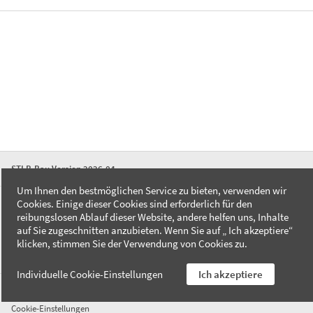
STLB-Bau Version 2026-04
Um Ihnen den bestmöglichen Service zu bieten, verwenden wir
Cookies. Einige dieser Cookies sind erforderlich für den
FAQ
reibungslosen Ablauf dieser Website, andere helfen uns, Inhalte
Kontakt
auf Sie zugeschnitten anzubieten. Wenn Sie auf „ Ich akzeptiere“
Datenschutzerklärung
klicken, stimmen Sie der Verwendung von Cookies zu.
Impressum
Individuelle Cookie-Einstellungen
Ich akzeptiere
AGB
Cookie-Einstellungen