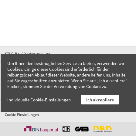
STLB-Bau Version 2026-04
Um Ihnen den bestmöglichen Service zu bieten, verwenden wir
Cookies. Einige dieser Cookies sind erforderlich für den
FAQ
reibungslosen Ablauf dieser Website, andere helfen uns, Inhalte
Kontakt
auf Sie zugeschnitten anzubieten. Wenn Sie auf „ Ich akzeptiere“
Datenschutzerklärung
klicken, stimmen Sie der Verwendung von Cookies zu.
Impressum
Individuelle Cookie-Einstellungen
Ich akzeptiere
AGB
Cookie-Einstellungen