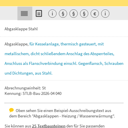
i
§
§
§
€
i
Abgasklappe Stahl
Abgasklappe,
für
Kesselanlage,
thermisch
gesteuert,
mit
metallischem,
dicht
schließendem
Anschlag
des
Absperrteiles,
Anschluss
als
Flanschverbindung
einschl.
Gegenflansch,
Schrauben
und
Dichtungen,
aus
Stahl.
Abrechnungseinheit: St
Kennung: STLB-Bau 2026-04 040
Oben sehen Sie einen Beispiel-Ausschreibungstext aus
dem Bereich "Abgasklappen - Heizung / Wassererwärmung".
Sie können aus
25 Textbausteinen
den für Sie passenden