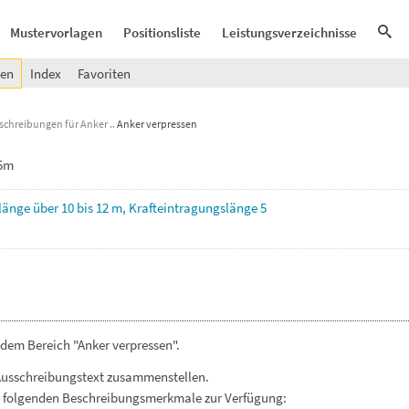
Mustervorlagen
Positionsliste
Leistungsverzeichnisse
gen
Index
Favoriten
Beschreibungen für Anker
Anker verpressen
 5m
länge
über
10
bis
12
m,
Krafteintragungslänge
5
dem Bereich "Anker verpressen".
Ausschreibungstext zusammenstellen.
. folgenden Beschreibungsmerkmale zur Verfügung: