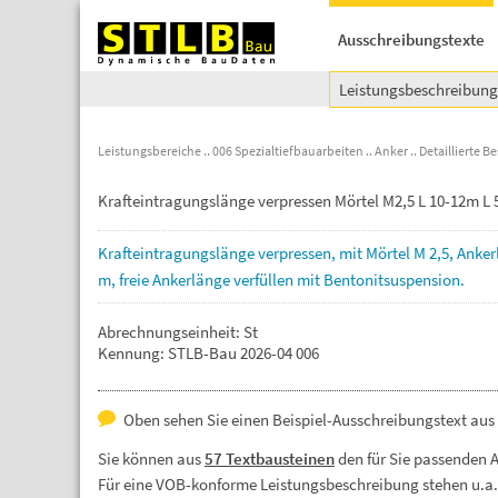
Ausschreibungstexte
Leistungsbeschreibun
Leistungsbereiche
006 Spezialtiefbauarbeiten
Anker
Detaillierte 
Krafteintragungslänge verpressen Mörtel M2,5 L 10-12m L
Krafteintragungslänge
verpressen,
mit
Mörtel
M
2,5,
Anker
m,
freie
Ankerlänge
verfüllen
mit
Bentonitsuspension.
Abrechnungseinheit: St
Kennung: STLB-Bau 2026-04 006
Oben sehen Sie einen Beispiel-Ausschreibungstext aus 
Sie können aus
57 Textbausteinen
den für Sie passenden 
Für eine VOB-konforme Leistungsbeschreibung stehen u.a