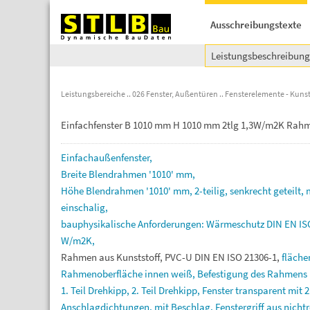
Ausschreibungstexte
Leistungsbeschreibun
Leistungsbereiche
026 Fenster, Außentüren
Fensterelemente - Kunst
Einfachfenster B 1010 mm H 1010 mm 2tlg 1,3W/m2K Rahm
Einfachaußenfenster,
Breite
Blendrahmen
'1010'
mm,
Höhe
Blendrahmen
'1010'
mm,
2-teilig,
senkrecht
geteilt,
einschalig,
bauphysikalische
Anforderungen:
Wärmeschutz
DIN
EN
I
W/m2K,
Rahmen
aus
Kunststoff,
PVC-U
DIN
EN
ISO
21306-1,
fläch
Rahmenoberfläche
innen
weiß,
Befestigung
des
Rahmens
1.
Teil
Drehkipp,
2.
Teil
Drehkipp,
Fenster
transparent
mit
Anschlagdichtungen,
mit
Beschlag,
Fenstergriff
aus
nicht