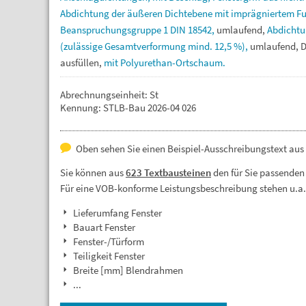
Abdichtung
der
äußeren
Dichtebene
mit
imprägniertem
F
Beanspruchungsgruppe
1
DIN
18542,
umlaufend,
Abdicht
(zulässige
Gesamtverformung
mind.
12,5
%),
umlaufend,
ausfüllen,
mit
Polyurethan-Ortschaum.
Abrechnungseinheit: St
Kennung: STLB-Bau 2026-04 026
Oben sehen Sie einen Beispiel-Ausschreibungstext aus d
Sie können aus
623 Textbausteinen
den für Sie passenden
Für eine VOB-konforme Leistungsbeschreibung stehen u.a
Lieferumfang Fenster
Bauart Fenster
Fenster-/Türform
Teiligkeit Fenster
Breite [mm] Blendrahmen
...