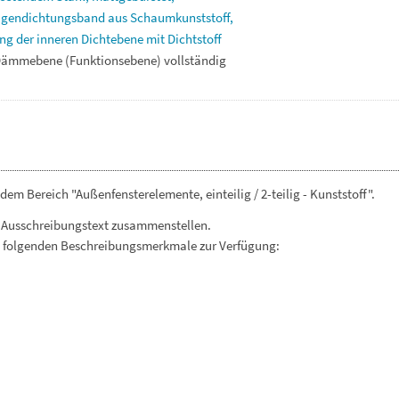
ugendichtungsband
aus
Schaumkunststoff,
ung
der
inneren
Dichtebene
mit
Dichtstoff
Dämmebene
(Funktionsebene)
vollständig
em Bereich "Außenfensterelemente, einteilig / 2-teilig - Kunststoff".
 Ausschreibungstext zusammenstellen.
. folgenden Beschreibungsmerkmale zur Verfügung: