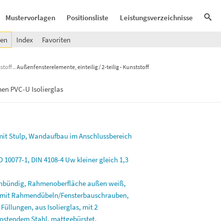
Mustervorlagen
Positionsliste
Leistungsverzeichnisse
gen
Index
Favoriten
stoff
Außenfensterelemente, einteilig / 2-teilig - Kunststoff
en PVC-U Isolierglas
mit
Stulp,
Wandaufbau
im
Anschlussbereich
SO
10077-1,
DIN
4108-4
Uw
kleiner
gleich
1,3
enbündig,
Rahmenoberfläche
außen
weiß,
mit
Rahmendübeln/Fensterbauschrauben,
2
Füllungen,
aus
Isolierglas,
mit
2
rostendem
Stahl,
mattgebürstet,