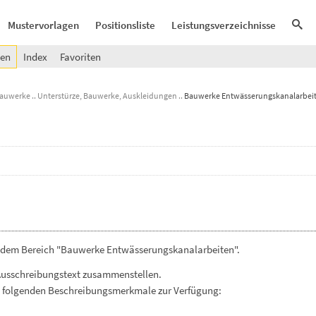
Mustervorlagen
Positionsliste
Leistungsverzeichnisse
gen
Index
Favoriten
Bauwerke
Unterstürze, Bauwerke, Auskleidungen
Bauwerke Entwässerungskanalarbei
s dem Bereich "Bauwerke Entwässerungskanalarbeiten".
Ausschreibungstext zusammenstellen.
. folgenden Beschreibungsmerkmale zur Verfügung: