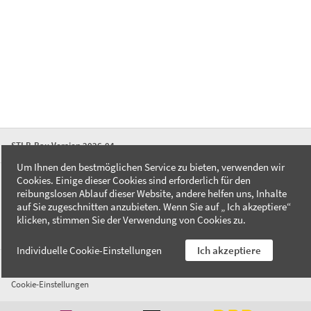
STLB-Bau Version 2026-04
Um Ihnen den bestmöglichen Service zu bieten, verwenden wir
Cookies. Einige dieser Cookies sind erforderlich für den
FAQ
reibungslosen Ablauf dieser Website, andere helfen uns, Inhalte
Kontakt
auf Sie zugeschnitten anzubieten. Wenn Sie auf „ Ich akzeptiere“
Datenschutzerklärung
klicken, stimmen Sie der Verwendung von Cookies zu.
Impressum
Individuelle Cookie-Einstellungen
Ich akzeptiere
AGB
Cookie-Einstellungen