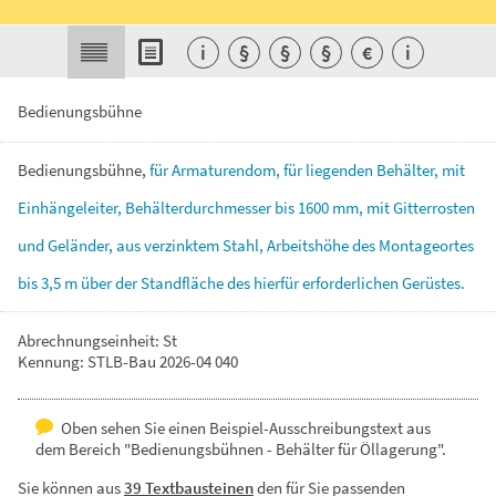
i
§
§
§
€
i
Bedienungsbühne
Bedienungsbühne,
für
Armaturendom,
für
liegenden
Behälter,
mit
Einhängeleiter,
Behälterdurchmesser
bis
1600
mm,
mit
Gitterrosten
und
Geländer,
aus
verzinktem
Stahl,
Arbeitshöhe
des
Montageortes
bis
3,5
m
über
der
Standfläche
des
hierfür
erforderlichen
Gerüstes.
Abrechnungseinheit: St
Kennung: STLB-Bau 2026-04 040
Oben sehen Sie einen Beispiel-Ausschreibungstext aus
dem Bereich "Bedienungsbühnen - Behälter für Öllagerung".
Sie können aus
39 Textbausteinen
den für Sie passenden