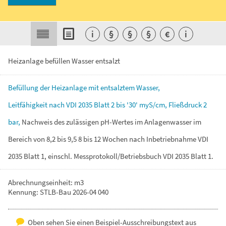
i
§
§
§
€
i
Heizanlage befüllen Wasser entsalzt
Befüllung
der
Heizanlage
mit
entsalztem
Wasser,
Leitfähigkeit
nach
VDI
2035
Blatt
2
bis
'30'
myS/cm,
Fließdruck
2
bar,
Nachweis
des
zulässigen
pH-Wertes
im
Anlagenwasser
im
Bereich
von
8,2
bis
9,5
8
bis
12
Wochen
nach
Inbetriebnahme
VDI
2035
Blatt
1,
einschl.
Messprotokoll/Betriebsbuch
VDI
2035
Blatt
1.
Abrechnungseinheit: m3
Kennung: STLB-Bau 2026-04 040
Oben sehen Sie einen Beispiel-Ausschreibungstext aus