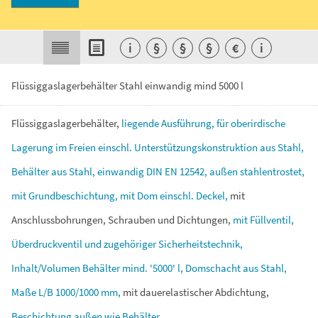
i
§
§
§
€
i
Flüssiggaslagerbehälter Stahl einwandig mind 5000 l
Flüssiggaslagerbehälter,
liegende
Ausführung,
für
oberirdische
Lagerung
im
Freien
einschl.
Unterstützungskonstruktion
aus
Stahl,
Behälter
aus
Stahl,
einwandig
DIN
EN
12542,
außen
stahlentrostet,
mit
Grundbeschichtung,
mit
Dom
einschl.
Deckel,
mit
Anschlussbohrungen,
Schrauben
und
Dichtungen,
mit
Füllventil,
Überdruckventil
und
zugehöriger
Sicherheitstechnik,
Inhalt/Volumen
Behälter
mind.
'5000'
l,
Domschacht
aus
Stahl,
Maße
L/B
1000/1000
mm,
mit
dauerelastischer
Abdichtung,
Beschichtung
außen
wie
Behälter.