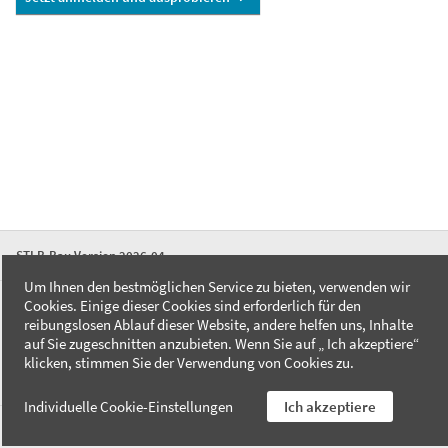
STLB-Bau Version 2026-04
Um Ihnen den bestmöglichen Service zu bieten, verwenden wir
Cookies. Einige dieser Cookies sind erforderlich für den
FAQ
reibungslosen Ablauf dieser Website, andere helfen uns, Inhalte
Kontakt
auf Sie zugeschnitten anzubieten. Wenn Sie auf „ Ich akzeptiere“
Datenschutzerklärung
klicken, stimmen Sie der Verwendung von Cookies zu.
Impressum
Individuelle Cookie-Einstellungen
Ich akzeptiere
AGB