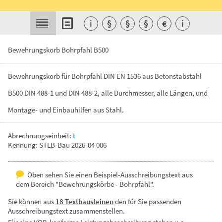
i
§
§
§
€
i
Bewehrungskorb Bohrpfahl B500
Bewehrungskorb
für
Bohrpfahl
DIN
EN
1536
aus
Betonstabstahl
B500
DIN
488-1
und
DIN
488-2,
alle
Durchmesser,
alle
Längen,
und
Montage-
und
Einbauhilfen
aus
Stahl.
Abrechnungseinheit:
t
Kennung: STLB-Bau 2026-04 006
Oben sehen Sie einen Beispiel-Ausschreibungstext aus
dem Bereich "Bewehrungskörbe - Bohrpfahl".
Sie können aus
18 Textbausteinen
den für Sie passenden
Ausschreibungstext zusammenstellen.