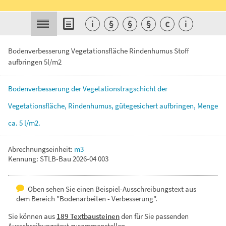
i
§
§
§
€
i
Bodenverbesserung Vegetationsfläche Rindenhumus Stoff
aufbringen 5l/m2
Bodenverbesserung
der
Vegetationstragschicht
der
Vegetationsfläche,
Rindenhumus,
gütegesichert
aufbringen,
Menge
ca.
5
l/m2.
Abrechnungseinheit:
m3
Kennung: STLB-Bau 2026-04 003
Oben sehen Sie einen Beispiel-Ausschreibungstext aus
dem Bereich "Bodenarbeiten - Verbesserung".
Sie können aus
189 Textbausteinen
den für Sie passenden
Ausschreibungstext zusammenstellen.