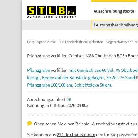
Ausschreibungstexte
Leistungsbeschreibun
Leistungsbereiche
003 Landschaftsbauarbeiten
Vegetationstechnisc
Pflanzgrube verfüllen Gemisch 60% Oberboden BG3b Bode
Pflanzgrube
verfüllen,
mit
Gemisch
aus
60
Vol.-%
Oberbod
kiesig),
Boden
auf
der
Baustelle
gelagert,
30
Vol.-%
Sand
Pflanzgrube
100/100
cm,
Schichtdicke
50
cm.
Abrechnungseinheit:
St
Kennung: STLB-Bau 2026-04 003
Oben sehen Sie einen Beispiel-Ausschreibungstext aus 
Sie können aus
221 Textbausteinen
den für Sie passenden