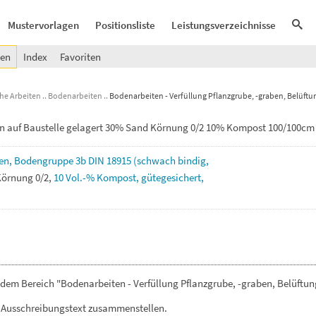
Mustervorlagen
Positionsliste
Leistungsverzeichnisse
gen
Index
Favoriten
he Arbeiten
Bodenarbeiten
Bodenarbeiten - Verfüllung Pflanzgrube, -graben, Belüft
n auf Baustelle gelagert 30% Sand Körnung 0/2 10% Kompost 100/100cm
en,
Bodengruppe
3b
DIN
18915
(schwach
bindig,
Körnung
0/2,
10
Vol.-%
Kompost,
gütegesichert,
dem Bereich "Bodenarbeiten - Verfüllung Pflanzgrube, -graben, Belüftun
 Ausschreibungstext zusammenstellen.