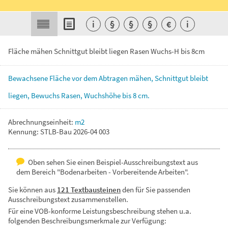
i
§
§
§
€
i
Fläche mähen Schnittgut bleibt liegen Rasen Wuchs-H bis 8cm
Bewachsene
Fläche
vor
dem
Abtragen
mähen,
Schnittgut
bleibt
liegen,
Bewuchs
Rasen,
Wuchshöhe
bis
8
cm.
Abrechnungseinheit:
m2
Kennung: STLB-Bau 2026-04 003
Oben sehen Sie einen Beispiel-Ausschreibungstext aus
dem Bereich "Bodenarbeiten - Vorbereitende Arbeiten".
Sie können aus
121 Textbausteinen
den für Sie passenden
Ausschreibungstext zusammenstellen.
Für eine VOB-konforme Leistungsbeschreibung stehen u.a.
folgenden Beschreibungsmerkmale zur Verfügung: