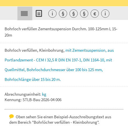
i
§
§
§
€
i
Bohrloch verfüllen Zementsuspension Durchm. 100-125mm L 15-
20m
Bohrloch
verfüllen,
Kleinbohrung,
mit
Zementsuspension,
aus
Portlandzement
-
CEM
I
32,5
R
DIN
EN
197-1,
DIN
1164-10,
mit
Quellmittel,
Bohrlochdurchmesser
über
100
bis
125
mm,
Bohrlochlänge
über
15
bis
20
m.
Abrechnungseinheit:
kg
Kennung: STLB-Bau 2026-04 006
Oben sehen Sie einen Beispiel-Ausschreibungstext aus
dem Bereich "Bohrlöcher verfüllen - Kleinbohrung".