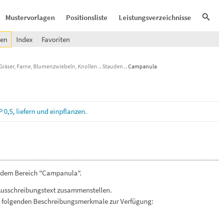
Mustervorlagen
Positionsliste
Leistungsverzeichnisse
gen
Index
Favoriten
Gräser, Farne, Blumenzwiebeln, Knollen
Stauden
Campanula
P
0,5,
liefern
und
einpflanzen.
s dem Bereich "Campanula".
Ausschreibungstext zusammenstellen.
. folgenden Beschreibungsmerkmale zur Verfügung: