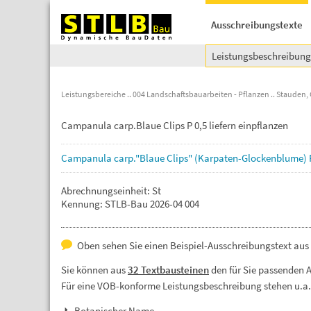
Ausschreibungstexte
Leistungsbeschreibun
Leistungsbereiche
004 Landschaftsbauarbeiten - Pflanzen
Stauden, 
Campanula carp.Blaue Clips P 0,5 liefern einpflanzen
Campanula
carp."Blaue
Clips"
(Karpaten-Glockenblume)
Abrechnungseinheit: St
Kennung: STLB-Bau 2026-04 004
Oben sehen Sie einen Beispiel-Ausschreibungstext au
Sie können aus
32 Textbausteinen
den für Sie passenden 
Für eine VOB-konforme Leistungsbeschreibung stehen u.a
Botanischer Name