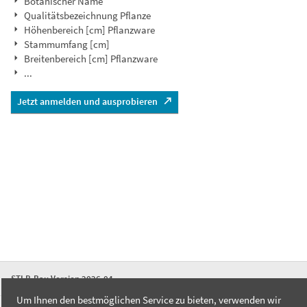
Botanischer Name
Qualitätsbezeichnung Pflanze
Höhenbereich [cm] Pflanzware
Stammumfang [cm]
Breitenbereich [cm] Pflanzware
...
Jetzt anmelden und ausprobieren
STLB-Bau Version 2026-04
Um Ihnen den bestmöglichen Service zu bieten, verwenden wir