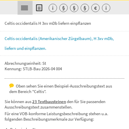
i
§
§
§
€
i
Celtis occidentalis H 3xv mDb liefern einpflanzen
Celtis
occidentalis
(Amerikanischer
Zürgelbaum),
H
3xv
mDb,
liefern
und
einpflanzen.
Abrechnungseinheit: St
Kennung: STLB-Bau 2026-04 004
Oben sehen Sie einen Beispiel-Ausschreibungstext aus
dem Bereich "Celtis".
Sie können aus
23 Textbausteinen
den für Sie passenden
Ausschreibungstext zusammenstellen.
Für eine VOB-konforme Leistungsbeschreibung stehen u.a.
folgenden Beschreibungsmerkmale zur Verfügung: