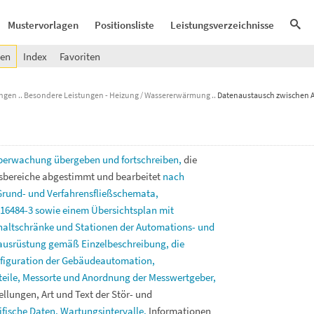
Mustervorlagen
Positionsliste
Leistungsverzeichnisse
gen
Index
Favoriten
ungen
Besondere Leistungen - Heizung / Wassererwärmung
Datenaustausch zwischen 
überwachung
übergeben
und
fortschreiben,
die
sbereiche
abgestimmt
und
bearbeitet
nach
Grund-
und
Verfahrensfließschemata,
16484-3
sowie
einem
Übersichtsplan
mit
haltschränke
und
Stationen
der
Automations-
und
ausrüstung
gemäß
Einzelbeschreibung,
die
figuration
der
Gebäudeautomation,
eile,
Messorte
und
Anordnung
der
Messwertgeber,
ellungen,
Art
und
Text
der
Stör-
und
ifische
Daten,
Wartungsintervalle,
Informationen