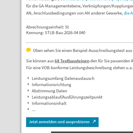
für
die
GA-Managementebene,
Verknüpfungen/Kopplung
AN,
Anschlussbedingungen
von
AN
anderer
Gewerke,
die
A
Abrechnungseinheit: St
Kennung: STLB-Bau 2026-04 040
Oben sehen Sie einen Beispiel-Ausschreibungstext au
Sie können aus
68 Textbausteinen
den für Sie passenden 
Für eine VOB-konforme Leistungsbeschreibung stehen u.a
Leistungsumfang Datenaustausch
Informationsrichtung
Abstimmung Daten
Leistungsablauf/Ausführungszeitpunkt
Informationsinhalt
...
Jetzt anmelden und ausprobieren