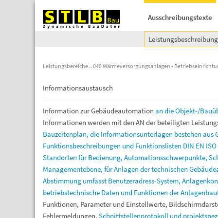
Ausschreibungstexte
Leistungsbeschreibun
Leistungsbereiche
040 Wärmeversorgungsanlagen - Betriebseinricht
Informationsaustausch
Information
zur
Gebäudeautomation
an
die
Objekt-/Bau
Informationen
werden
mit
den
AN
der
beteiligten
Leistung
Bauzeitenplan,
die
Informationsunterlagen
bestehen
aus
Funktionsbeschreibungen
und
Funktionslisten
DIN
EN
ISO
Standorten
für
Bedienung,
Automationsschwerpunkte,
Sc
Managementebene,
für
Anlagen
der
technischen
Gebäude
Abstimmung
umfasst
Benutzeradress-System,
Anlagenkon
betriebstechnische
Daten
und
Funktionen
der
Anlagenbaut
Funktionen,
Parameter
und
Einstellwerte,
Bildschirmdarst
Fehlermeldungen,
Schnittstellenprotokoll
und
projektspez